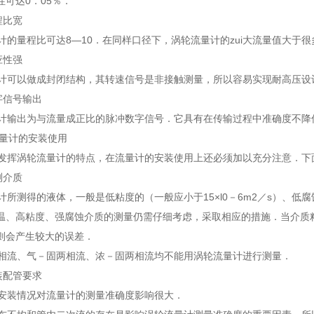
性可达0．05％．
程比宽
计的量程比可达8—10．在同样口径下，涡轮流量计的zui大流量值大于
应性强
可以做成封闭结构，其转速信号是非接触测量，所以容易实现耐高压设计
字信号输出
计输出为与流量成正比的脉冲数字信号．它具有在传输过程中准确度不降低
量计的安装使用
发挥涡轮流量计的特点，在流量计的安装使用上还必须加以充分注意．
测介质
计所测得的液体，一般是低粘度的（一般应小于15×l0－6m2／s）
温、高粘度、强腐蚀介质的测量仍需仔细考虑，采取相应的措施．当介质
，否则会产生较大的误差．
流、气－固两相流、浓－固两相流均不能用涡轮流量计进行测量．
装配管要求
安装情况对流量计的测量准确度影响很大．