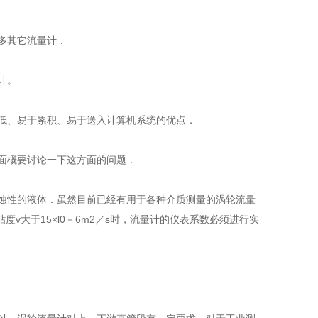
很多其它流量计．
。
、易于累积、易于送入计算机系统的优点．
下面概要讨论一下这方面的问题．
、低腐蚀性的液体．虽然目前已经有用于各种介质测量的涡轮流量
粘度v大于15×l0－6m2／s时，流量计的仪表系数必须进行实