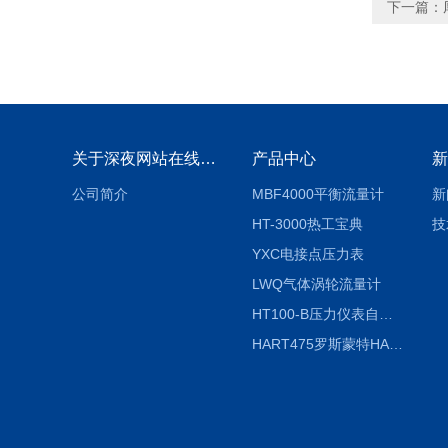
下一篇：
关于深夜网站在线观看
产品中心
新
公司简介
MBF4000平衡流量计
新
HT-3000热工宝典
技
YXC电接点压力表
LWQ气体涡轮流量计
HT100-B压力仪表自动校验系统
HART475罗斯蒙特HART475手操器