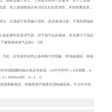
，涡轮流量计对上、下游直管段有—定要求．对于工业测
流器．若上游端能保证有20D左右的直管段，并加装整流器，
．过滤器可采用漏斗型的，其本身清洁度，可测其两端的
计上游必要时应装消气器．对于易气化的液体，在流量计下游必
度下被测液体蒸气压的1．2倍．
，在安装时应防止各种电干扰现象，即电磁感应，静电
小流量时传感线圈的输出电压有效值，mV；d为系数，m
；V＞5000mV时，d＝2．0．
表端屏蔽接地．传输电缆不能靠近强电磁设备，不允许与动