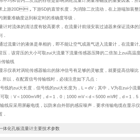
布不均和管内二次流的存在是影响涡轮流量计测量准确度的重要因素．所以
般要求上游20D，下游5D的直管长度．为消除二次流动，在上游端加装整
的测量准确度达到标定时的准确度等级．
计对流体的清洁度有较高要求，在流量计前须安装过滤器来保证流体的清洁
到．
过流量计的液体是单相的，即不能让空气或蒸气进入流量计，在流量
背压．该背压的大小可取zui大流量下流量传感器压降的二倍加上zui高温
号传输线
示仪表对涡轮传感器输出的脉冲信号有足够的灵敏度，就要提高信噪比．为此
所以，在配置信号传输线时，必须注意如下几点：
线的zui大长度．信号线的zui大长度为，L＝dV；其中，V为在zui
可取：V＜1000mV时，d＝1．0；1000 mV＜d＜5000 mV时，d＝1．5
输线应采用屏蔽电缆，以防来自外部的感应噪声．要求传输电缆在显示仪
置．
一体化孔板流量计主要技术参数