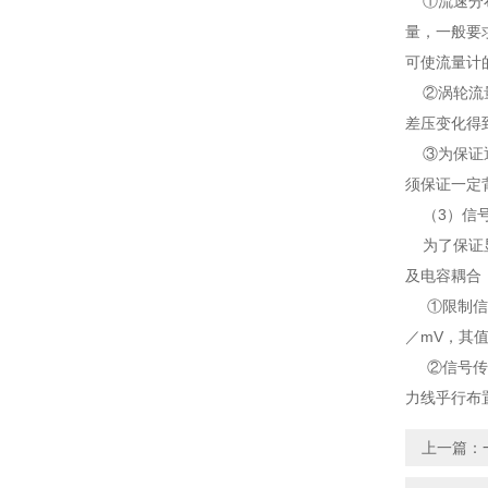
①流速分
量，一
可使流量计
②涡轮流量
差压变化得
③为保证通
须保证一定
（3）信
为了保证显
及电容耦合．
①限制信号
／mV，其值
②信号传
力线乎行布
上一篇：