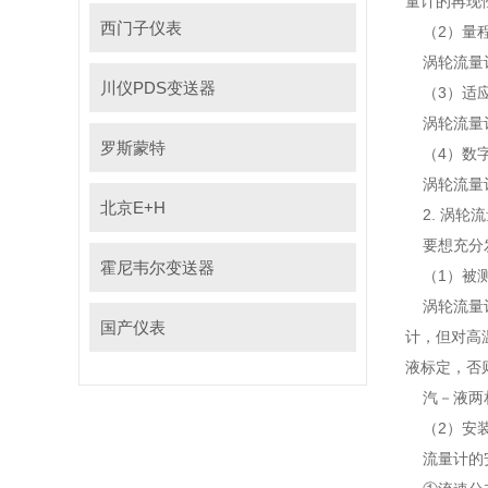
量计的再现
西门子仪表
（2）量
涡轮流量
川仪PDS变送器
（3）适
涡轮流量计
罗斯蒙特
（4）数
涡轮流量
北京E+H
2.
涡轮流
要想充分
霍尼韦尔变送器
（1）被
涡轮流量
国产仪表
计，但对高
液标定
汽－液两相
（2）安
流量计的